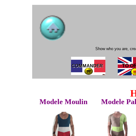
Show who you are, crea
POUR COMMANDER
TO O
POUR COMMANDER
Modele Moulin
Modele Pa