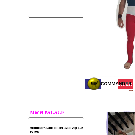
COMMANDER
COMMANDER
Model PALACE
modèle Palace coton avec zip 105
euros