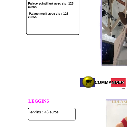
Palace scintillant avec zip: 125
euros
Palace motif avec zip : 125
euros.
COMMANDER
COMMANDER
LEGGINS
leggins : 45 euros